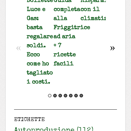
Bollette
Guida
Risparmiare
Risparm
Luce e
completa
con il
gas e
Gas:
alla
climatizzatore
luce
basta
Friggitrice
tenend
regalare
ad aria
basse
«
»
soldi.
+ 7
le
Ecco
ricette
bollett
come ho
facili
tagliato
i costi.
ETICHETTE
Autoproduzione
(112)