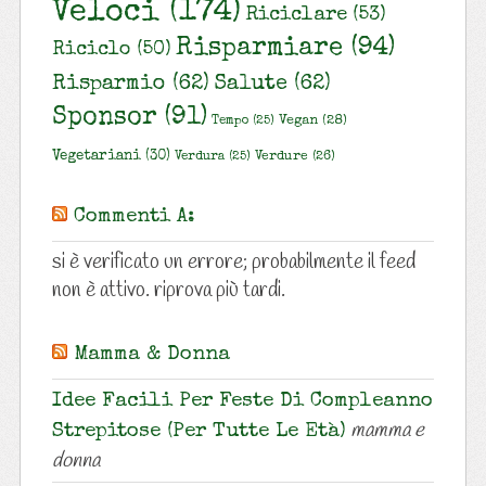
Veloci
(174)
Riciclare
(53)
Risparmiare
(94)
Riciclo
(50)
Risparmio
(62)
Salute
(62)
Sponsor
(91)
Vegan
(28)
Tempo
(25)
Vegetariani
(30)
Verdure
(26)
Verdura
(25)
Commenti A:
si è verificato un errore; probabilmente il feed
non è attivo. riprova più tardi.
Mamma & Donna
Idee Facili Per Feste Di Compleanno
mamma e
Strepitose (per Tutte Le Età)
donna