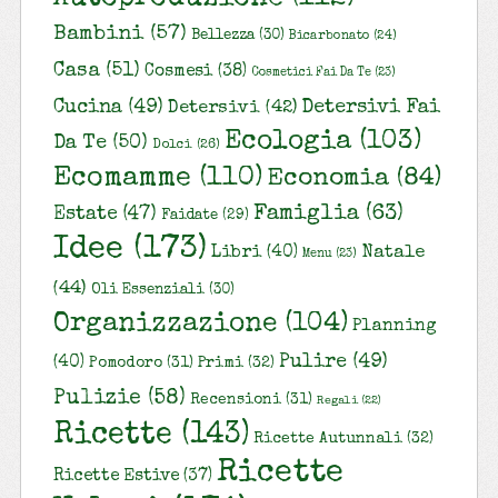
Bambini
(57)
Bellezza
(30)
Bicarbonato
(24)
Casa
(51)
Cosmesi
(38)
Cosmetici Fai Da Te
(23)
Cucina
(49)
Detersivi Fai
Detersivi
(42)
Ecologia
(103)
Da Te
(50)
Dolci
(26)
Ecomamme
(110)
Economia
(84)
Famiglia
(63)
Estate
(47)
Faidate
(29)
Idee
(173)
Natale
Libri
(40)
Menu
(23)
(44)
Oli Essenziali
(30)
Organizzazione
(104)
Planning
Pulire
(49)
(40)
Pomodoro
(31)
Primi
(32)
Pulizie
(58)
Recensioni
(31)
Regali
(22)
Ricette
(143)
Ricette Autunnali
(32)
Ricette
Ricette Estive
(37)