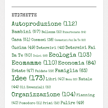
ETICHETTE
Autoproduzione
(112)
Bambini
(57)
Bellezza
(30)
Bicarbonato
(24)
Casa
(51)
Cosmesi
(38)
Cosmetici Fai Da Te
(23)
Cucina
(49)
Detersivi Fai
Detersivi
(42)
Ecologia
(103)
Da Te
(50)
Dolci
(26)
Ecomamme
(110)
Economia
(84)
Famiglia
(63)
Estate
(47)
Faidate
(29)
Idee
(173)
Natale
Libri
(40)
Menu
(23)
(44)
Oli Essenziali
(30)
Organizzazione
(104)
Planning
Pulire
(49)
(40)
Pomodoro
(31)
Primi
(32)