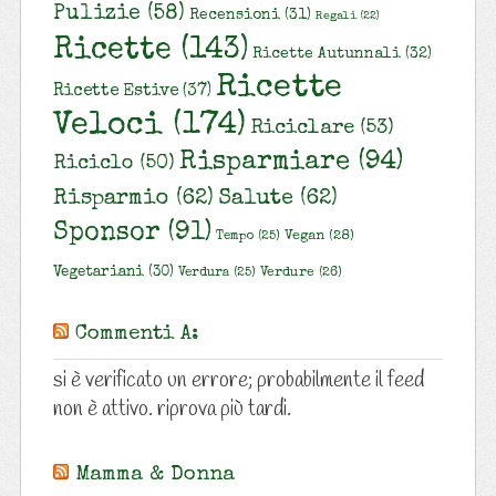
Pulizie
(58)
Recensioni
(31)
Regali
(22)
Ricette
(143)
Ricette Autunnali
(32)
Ricette
Ricette Estive
(37)
Veloci
(174)
Riciclare
(53)
Risparmiare
(94)
Riciclo
(50)
Risparmio
(62)
Salute
(62)
Sponsor
(91)
Vegan
(28)
Tempo
(25)
Vegetariani
(30)
Verdure
(26)
Verdura
(25)
Commenti A:
si è verificato un errore; probabilmente il feed
non è attivo. riprova più tardi.
Mamma & Donna