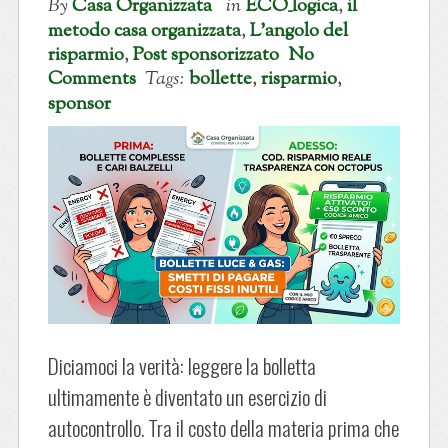
By
Casa Organizzata
in
ECO_logica
,
il
metodo casa organizzata
,
L'angolo del
risparmio
,
Post sponsorizzato
No
Comments
Tags:
bollette
,
risparmio
,
sponsor
Diciamoci la verità: leggere la bolletta
ultimamente è diventato un esercizio di
autocontrollo. Tra il costo della materia prima che