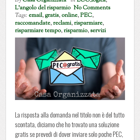
By
Casa Organizzata
in
ECO_logica
,
L'angolo del risparmio
No Comments
Tags:
email
,
gratis
,
online
,
PEC
,
raccomandate
,
reclami
,
risparmiare
,
risparmiare tempo
,
risparmio
,
servizi
La risposta alla domanda nel titolo non è del tutto
scontata, diciamo che ho trovato una soluzione
gratis se prevedi di dover inviare solo poche PEC,