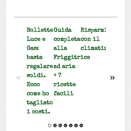
Bollette
Guida
Risparmiare
Risparm
Luce e
completa
con il
gas e
Gas:
alla
climatizzatore
luce
basta
Friggitrice
tenend
regalare
ad aria
basse
«
»
soldi.
+ 7
le
Ecco
ricette
bollett
come ho
facili
tagliato
i costi.