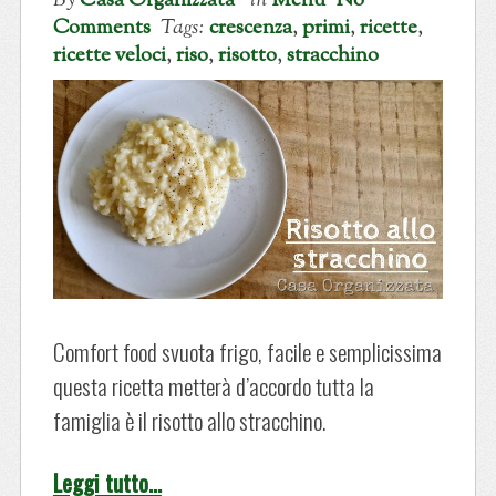
By
Casa Organizzata
in
Menu
No
Comments
Tags:
crescenza
,
primi
,
ricette
,
ricette veloci
,
riso
,
risotto
,
stracchino
Comfort food svuota frigo, facile e semplicissima
questa ricetta metterà d’accordo tutta la
famiglia è il risotto allo stracchino.
Leggi tutto…