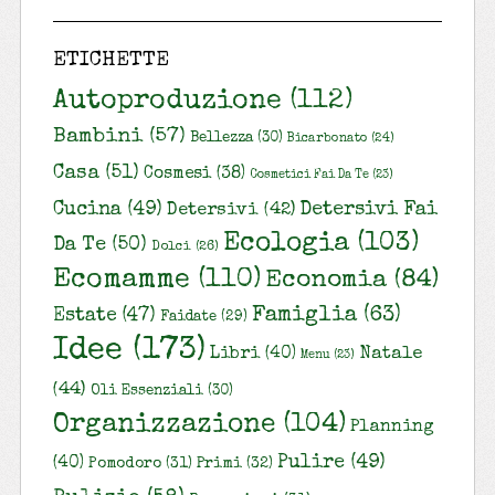
ETICHETTE
Autoproduzione
(112)
Bambini
(57)
Bellezza
(30)
Bicarbonato
(24)
Casa
(51)
Cosmesi
(38)
Cosmetici Fai Da Te
(23)
Cucina
(49)
Detersivi Fai
Detersivi
(42)
Ecologia
(103)
Da Te
(50)
Dolci
(26)
Ecomamme
(110)
Economia
(84)
Famiglia
(63)
Estate
(47)
Faidate
(29)
Idee
(173)
Natale
Libri
(40)
Menu
(23)
(44)
Oli Essenziali
(30)
Organizzazione
(104)
Planning
Pulire
(49)
(40)
Pomodoro
(31)
Primi
(32)