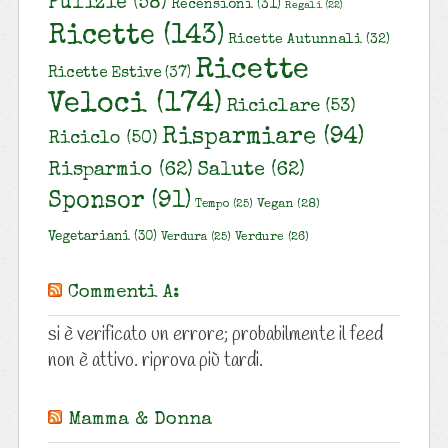
Pulizie
(58)
Recensioni
(31)
Regali
(22)
Ricette
(143)
Ricette Autunnali
(32)
Ricette
Ricette Estive
(37)
Veloci
(174)
Riciclare
(53)
Risparmiare
(94)
Riciclo
(50)
Risparmio
(62)
Salute
(62)
Sponsor
(91)
Vegan
(28)
Tempo
(25)
Vegetariani
(30)
Verdure
(26)
Verdura
(25)
Commenti A:
si è verificato un errore; probabilmente il feed
non è attivo. riprova più tardi.
Mamma & Donna