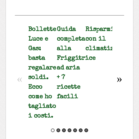
Bollette
Guida
Risparmiare
Risparm
Luce e
completa
con il
gas e
Gas:
alla
climatizzatore
luce
basta
Friggitrice
tenend
regalare
ad aria
basse
«
»
soldi.
+ 7
le
Ecco
ricette
bollett
come ho
facili
tagliato
i costi.